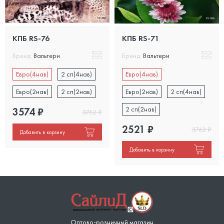
КПБ RS-76
КПБ RS-71
Бренд:
Вальтери
Бренд:
Вальтери
Евро(4нав)
2 сп(4нав)
Евро(4нав)
Евро(2нав)
2 сп(2нав)
Евро(2нав)
2 сп(4нав)
2 сп(2нав)
3574
₽
3762
₽
2521
₽
3762
₽
Добавить в корзину
Добавить в корзину
Оптово-розничный магазин