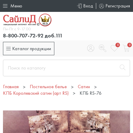
Меню
Вход
Регистрация
Пн-Пт с 9-17.00
8-800-707-72-92 доб.111
0
0
Каталог продукции
Главная
Постельное белье
Сатин
КПБ Королевский сатин (арт RS)
КПБ RS-76