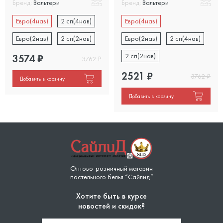
Бренд:
Вальтери
Бренд:
Вальтери
Евро(4нав)
2 сп(4нав)
Евро(4нав)
Евро(2нав)
2 сп(2нав)
Евро(2нав)
2 сп(4нав)
2 сп(2нав)
3574
₽
3762
₽
2521
₽
3762
₽
Добавить в корзину
Добавить в корзину
Оптово-розничный магазин
постельного белья “Сайлид”
Хотите быть в курсе
новостей и скидок?