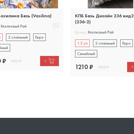
асилина Бязь (Vasilina)
КПБ Бязь Дизайн 236 вид2
(236-2)
Хлопковый Рай
Бренд:
Хлопковый Рай
п
2 спальный
Евро
1.5 сп
2 спальный
Евро
йный
Семейный
0
₽
1512
₽
+
1210
₽
1512
₽
+