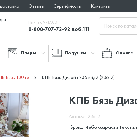
 доставка
Отзывы
Сертификаты
Контакты
зин
Пн-Пт с 9-17.00
8-800-707-72-92 доб.111
Пледы
Подушки
Одеяла
ПБ Бязь 130 гр
КПБ Бязь Дизайн 236 вид2 (236-2)
КПБ Бязь Диз
Артикул: 236-2
Бренд:
Чебоксарский Текстил