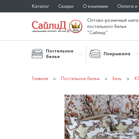
Каталог
Скидки
О компании
Оплата и
Оптово-розничный мага
постельного белья
“Сайлид”
Постельное
Покрывала
белье
Главная
Постельное белье
Бязь
К