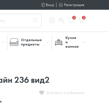
Вход
Регистрация
0
0
Кухня
Отдельные
и
предметы
ванная
айн 236 вид2
Добавить в избранное
ь