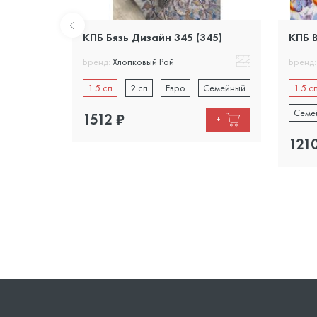
жевый
КПБ Бязь Дизайн 345 (345)
КПБ В
Бренд:
Хлопковый Рай
Бренд:
1.5 сп
2 сп
Евро
Семейный
1.5 с
Семейный
Семе
1512
₽
+
+
121