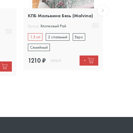
КПБ Мальвина Бязь (Malvina)
КПБ Мал
Бренд:
Хлопковый Рай
Бренд:
Хло
1.5 сп
2 спальный
Евро
1.5 сп
Семейный
Семейны
1210
₽
1210
₽
1512
₽
+