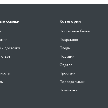
ые ссылки
Категории
г
Постельное белье
ании
Покрывала
 и доставка
Пледы
-ответ
Подушки
ы
Одеяла
фикаты
Простыни
ты
Пододеяльники
Наволочки