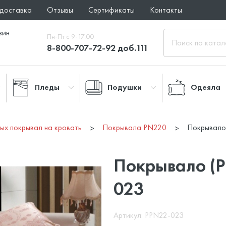
 доставка
Отзывы
Сертификаты
Контакты
зин
Пн-Пт с 9-17.00
8-800-707-72-92 доб.111
Пледы
Подушки
Одеяла
ых покрывал на кровать
Покрывала PN220
Покрывало
Покрывало (P
023
Артикул: PPN22-023