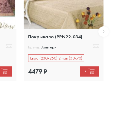
Покрывало (PPN22-034)
Покрыва
Бренд:
Вальтери
Бренд:
Вал
Евро (230х250) 2 нав (50х70)
Евро (230
4479
₽
4479
+