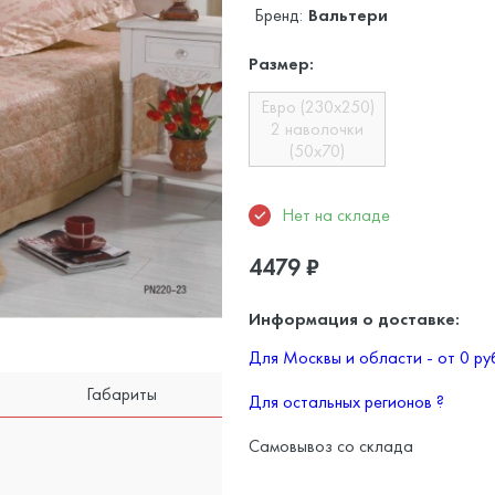
Бренд:
Вальтери
Размер:
Евро (230х250)
2 наволочки
(50х70)
Нет на складе
4479
₽
Информация о доставке:
Для Москвы и области - от 0 р
Габариты
Для остальных регионов
?
Самовывоз со склада