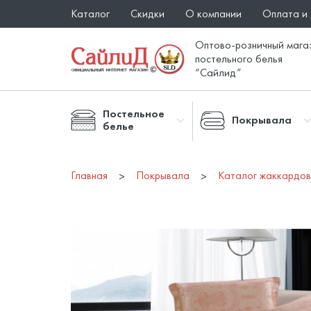
Каталог
Скидки
О компании
Оплата и
Оптово-розничный мага
постельного белья
“Сайлид”
Постельное
Покрывала
белье
Главная
Покрывала
Каталог жаккардов