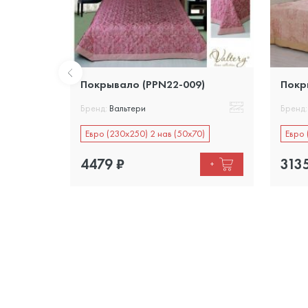
)
Покрывало (PPN22-009)
Покр
Бренд:
Вальтери
Бренд:
0)
Евро (230х250) 2 нав (50х70)
Евро 
4479
₽
313
+
+