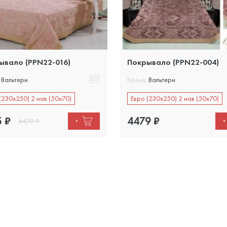
ывало (PPN22-016)
Покрывало (PPN22-004)
Вальтери
Бренд:
Вальтери
(230х250) 2 нав (50х70)
Евро (230х250) 2 нав (50х70)
5
₽
4479
₽
4479
₽
+
+