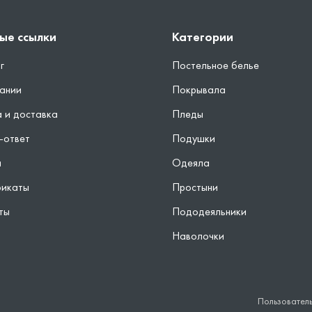
ые ссылки
Категории
г
Постельное белье
ании
Покрывала
 и доставка
Пледы
-ответ
Подушки
ы
Одеяла
фикаты
Простыни
ты
Пододеяльники
Наволочки
Пользовател