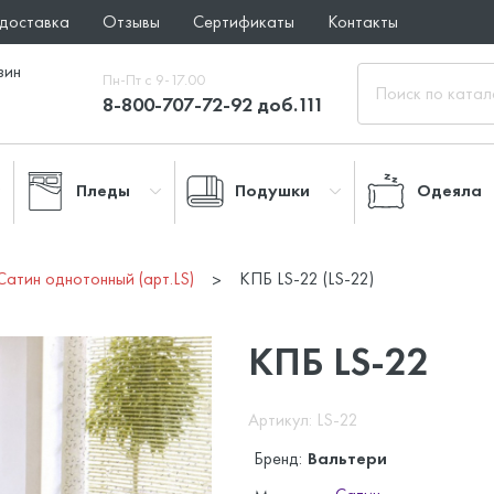
 доставка
Отзывы
Сертификаты
Контакты
зин
Пн-Пт с 9-17.00
8-800-707-72-92 доб.111
Пледы
Подушки
Одеяла
Сатин однотонный (арт.LS)
КПБ LS-22 (LS-22)
КПБ LS-22
Артикул: LS-22
Бренд:
Вальтери