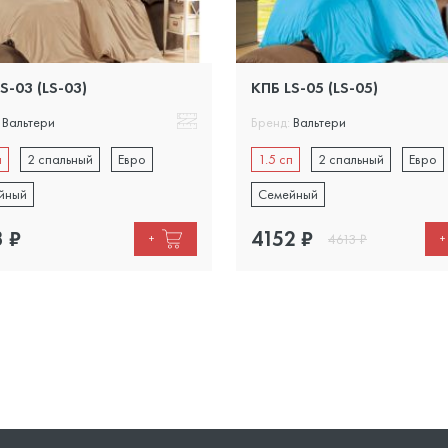
S-03 (LS-03)
КПБ LS-05 (LS-05)
Вальтери
Бренд:
Вальтери
п
2 спальный
Евро
1.5 сп
2 спальный
Евро
йный
Семейный
3
₽
4152
₽
4613
₽
+
+