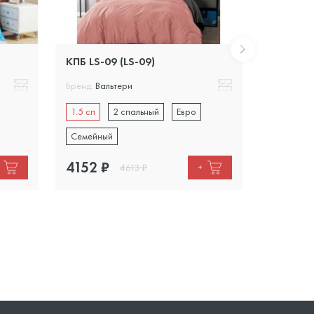
КПБ LS-09 (LS-09)
КПБ LS-1
Бренд:
Вальтери
Бренд:
Вал
1.5 сп
2 спальный
Евро
1.5 сп
Семейный
Семейны
4152
₽
4613
₽
4613
₽
+