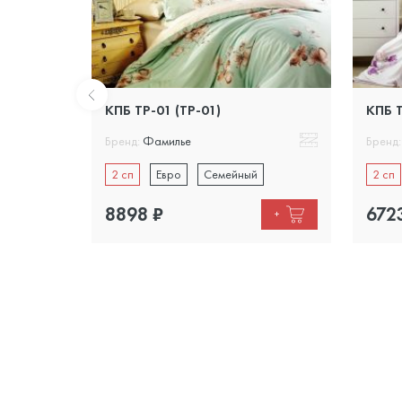
КПБ ТР-01 (TP-01)
КПБ Т
Бренд:
Фамилье
Бренд:
2 сп
Евро
Семейный
2 сп
8898
₽
672
+
+