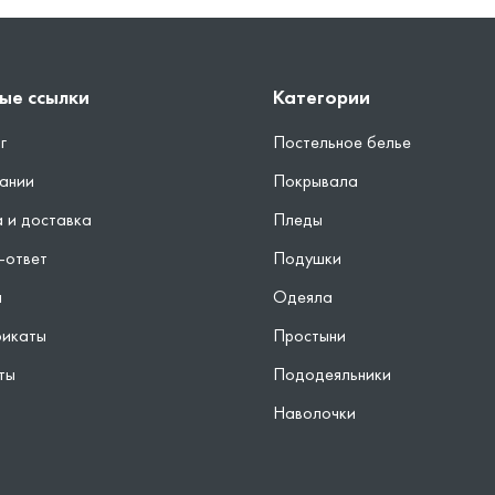
ые ссылки
Категории
г
Постельное белье
ании
Покрывала
 и доставка
Пледы
-ответ
Подушки
ы
Одеяла
фикаты
Простыни
ты
Пододеяльники
Наволочки