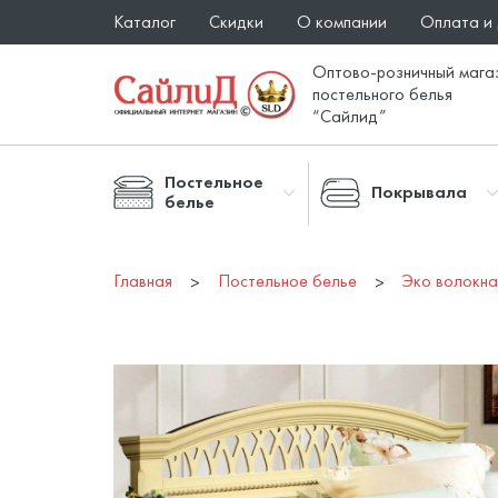
Каталог
Скидки
О компании
Оплата и
Оптово-розничный мага
постельного белья
“Сайлид”
Постельное
Покрывала
белье
Главная
Постельное белье
Эко волокн