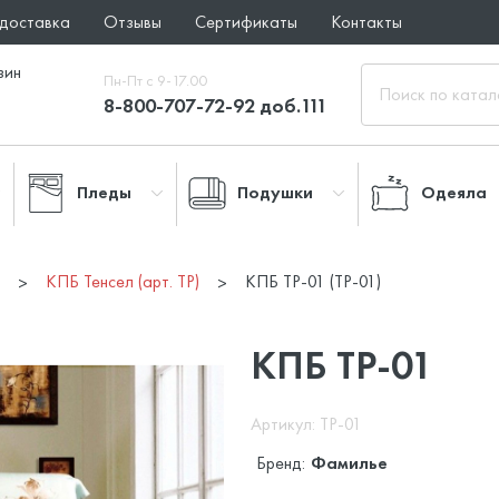
 доставка
Отзывы
Сертификаты
Контакты
зин
Пн-Пт с 9-17.00
8-800-707-72-92 доб.111
Пледы
Подушки
Одеяла
а
КПБ Тенсел (арт. TP)
КПБ ТР-01 (TP-01)
КПБ ТР-01
Артикул: TP-01
Бренд:
Фамилье