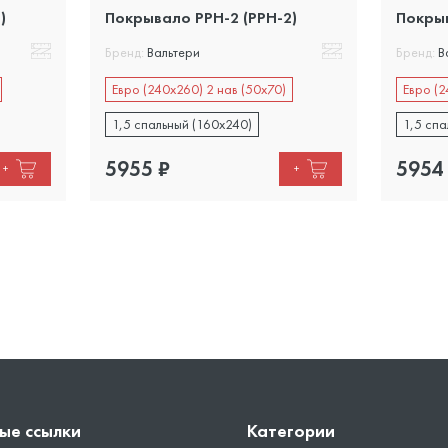
)
Покрывало PPH-2 (PPH-2)
Покрыв
Бренд:
Вальтери
Бренд:
В
Евро (240х260) 2 нав (50х70)
Евро (2
1,5 спальный (160х240)
1,5 спа
5955
₽
5954
+
+
ые ссылки
Категории