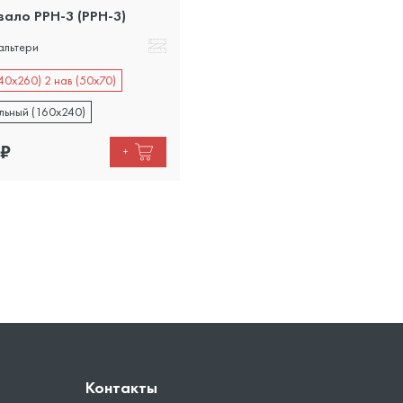
ало PPH-3 (PPH-3)
альтери
40х260) 2 нав (50х70)
льный (160х240)
₽
+
Контакты