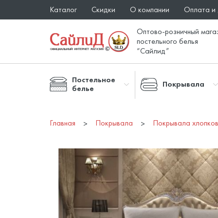
Каталог
Скидки
О компании
Оплата и
Оптово-розничный мага
постельного белья
“Сайлид”
Постельное
Покрывала
белье
Главная
Покрывала
Покрывала хлопко