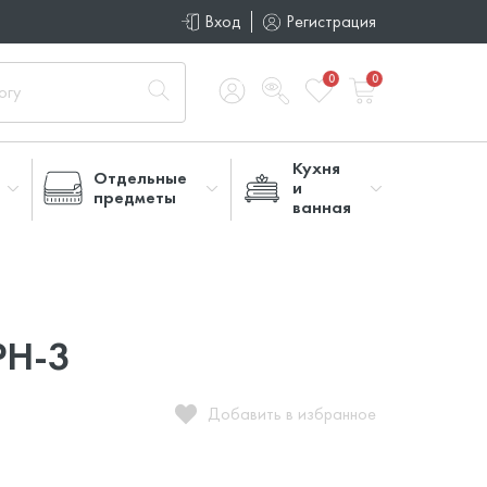
Вход
Регистрация
0
0
Кухня
Отдельные
и
предметы
ванная
PH-3
Добавить в избранное