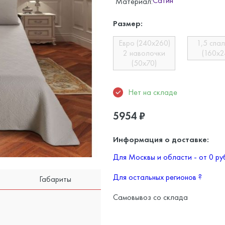
Сатин
Материал:
Размер:
Евро (240х260)
1,5 спа
2 наволочки
(160х2
(50х70)
Нет на складе
5954
₽
Информация о доставке:
Для Москвы и области - от 0 р
Для остальных регионов
?
Габариты
Самовывоз со склада