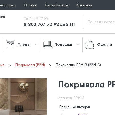
 доставка
Отзывы
Сертификаты
Контакты
зин
Пн-Пт с 9-17.00
8-800-707-72-92 доб.111
Пледы
Подушки
Одеяла
вые
Покрывала (PPH)
Покрывало PPH-3 (PPH-3)
Покрывало P
Артикул: PPH-3
Бренд:
Вальтери