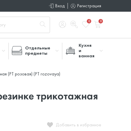
Вход
Регистрация
0
0
Кухня
Отдельные
и
предметы
ванная
ая (PT розовая) (PT rozovaya)
резинке трикотажная
Добавить в избранное