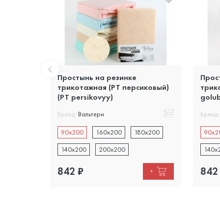
Простынь на резинке
Прос
товая)
трикотажная (PT персиковый)
трик
(PT persikovyy)
golu
Бренд:
Вальтери
Бренд:
0x200
90x200
160x200
180x200
90x2
140x200
200x200
140x
842
₽
842
+
+