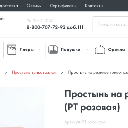
 доставка
Отзывы
Сертификаты
Контакты
зин
Пн-Пт с 9-17.00
8-800-707-72-92 доб.111
Пледы
Подушки
Одеяла
и
Простынь трикотажная
Простынь на резинке трикотажн
Простынь на 
(PT розовая)
Артикул: PT rozovaya