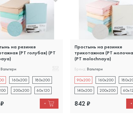
тынь на резинке
Простынь на резинке
отажная (PT голубая) (PT
трикотажная (PT молочна
baya)
(PT molochnaya)
Вальтери
Бренд:
Вальтери
00
160x200
180x200
90x200
160x200
180x2
200
200x200
60x120
140x200
200x200
60x1
₽
842
₽
+
+