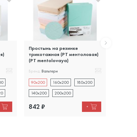
Простынь на резинке
Простын
я)
трикотажная (PT ментоловая)
трикота
(PT mentolovaya)
belaya)
Бренд:
Вальтери
Бренд:
Вал
00
90x200
160x200
180x200
90x200
20
140x200
200x200
140x200
842
₽
842
₽
+