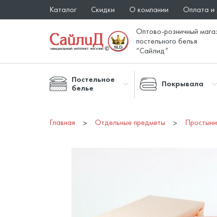
Каталог
Скидки
О компании
Оплата и
Оптово-розничный мага
постельного белья
“Сайлид”
Постельное
Покрывала
белье
Главная
Отдельные предметы
Простын