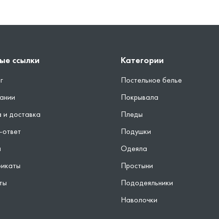
ые ссылки
Категории
г
Постельное белье
ании
Покрывала
 и доставка
Пледы
-ответ
Подушки
ы
Одеяла
фикаты
Простыни
ты
Пододеяльники
Наволочки