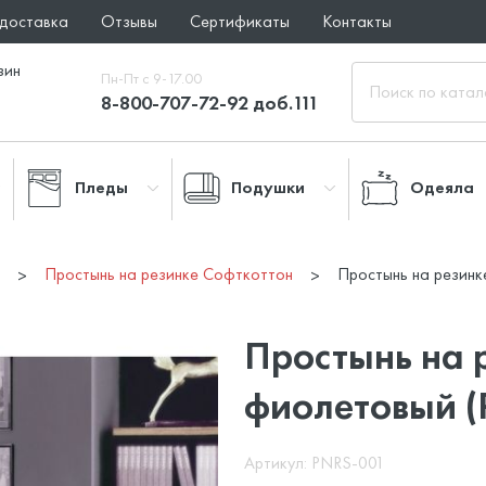
 доставка
Отзывы
Сертификаты
Контакты
зин
Пн-Пт с 9-17.00
8-800-707-72-92 доб.111
Пледы
Подушки
Одеяла
и
Простынь на резинке Софткоттон
Простынь на резин
Простынь на 
фиолетовый (
Артикул: PNRS-001