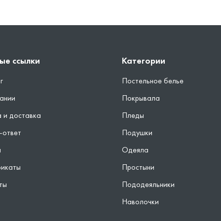
ые ссылки
Категории
г
Постельное белье
ании
Покрывала
 и доставка
Пледы
-ответ
Подушки
ы
Одеяла
фикаты
Простыни
ты
Пододеяльники
Наволочки