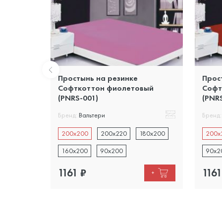
Простынь на резинке
Прос
PRMF-4)
Софткоттон фиолетовый
Софт
(PNRS-001)
(PNR
Бренд:
Вальтери
Бренд:
0x200
200x200
200x220
180x200
200x
160x200
90x200
90x2
1161
₽
1161
+
+