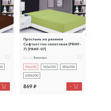
Простынь на резинке
Простын
Софткоттон салатовая (PRMF-
Софткот
7) (PRMF-07)
(PRMF-0
Бренд:
Вальтери
Бренд:
Вал
00
90x200
160x200
180x200
90x200
200x200
200x200
869
₽
869
₽
+