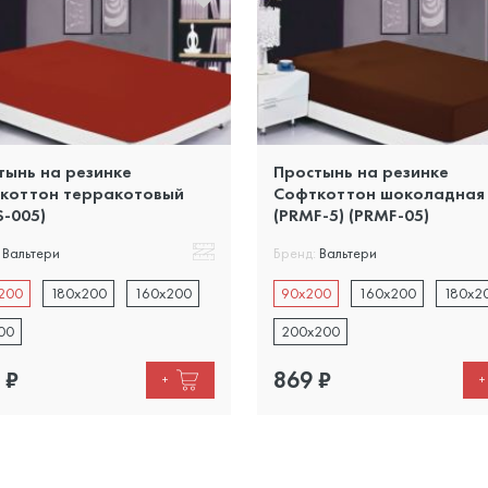
тынь на резинке
Простынь на резинке
коттон терракотовый
Софткоттон шоколадная
S-005)
(PRMF-5) (PRMF-05)
Вальтери
Бренд:
Вальтери
200
180x200
160x200
90x200
160x200
180x2
00
200x200
₽
869
₽
+
+