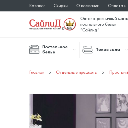
Каталог
Скидки
О компании
Оплата и
Оптово-розничный мага
постельного белья
“Сайлид”
Постельное
Покрывала
белье
Главная
Отдельные предметы
Простын