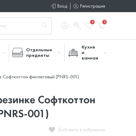
Вход
Регистрация
0
0
Кухня
Отдельные
и
предметы
ванная
ке Софткоттон фиолетовый (PNRS-001)
резинке Софткоттон
PNRS-001)
Добавить в избранное