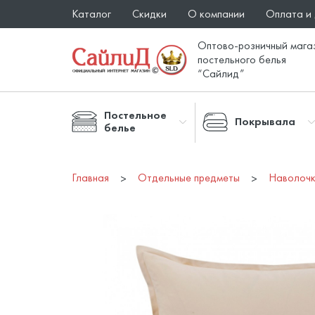
Каталог
Скидки
О компании
Оплата и
Оптово-розничный мага
постельного белья
“Сайлид”
Постельное
Покрывала
белье
Главная
Отдельные предметы
Наволоч