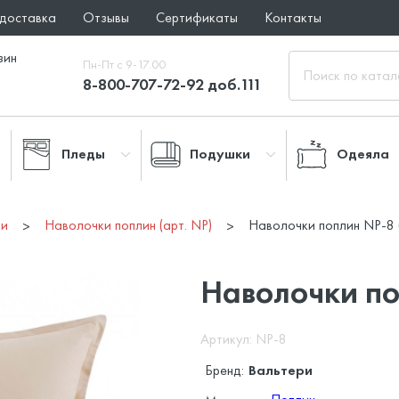
 доставка
Отзывы
Сертификаты
Контакты
зин
Пн-Пт с 9-17.00
8-800-707-72-92 доб.111
Пледы
Подушки
Одеяла
ки
Наволочки поплин (арт. NP)
Наволочки поплин NP-8 
Наволочки по
Артикул: NP-8
Бренд:
Вальтери