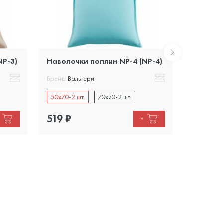
NP-3)
Наволочки поплин NP-4 (NP-4)
Наволоч
Бренд:
Вальтери
Бренд:
Вал
50x70-2 шт.
70x70-2 шт.
50x70-2 
519
₽
519
₽
+