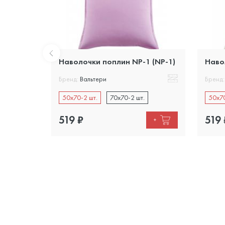
 (NP-8)
Наволочки поплин NP-1 (NP-1)
Наво
Бренд:
Вальтери
Бренд:
50x70-2 шт.
70x70-2 шт.
50x70
519
₽
519
+
+