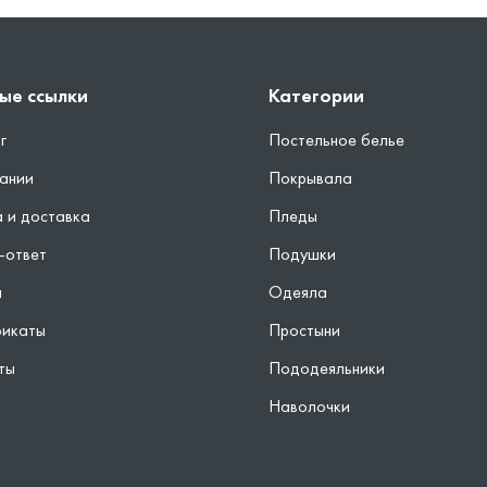
ые ссылки
Категории
г
Постельное белье
ании
Покрывала
 и доставка
Пледы
-ответ
Подушки
ы
Одеяла
фикаты
Простыни
ты
Пододеяльники
Наволочки