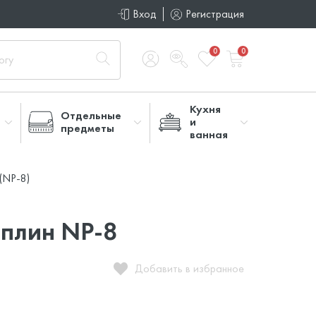
Вход
Регистрация
0
0
Кухня
Отдельные
и
предметы
ванная
(NP-8)
плин NP-8
Добавить в избранное