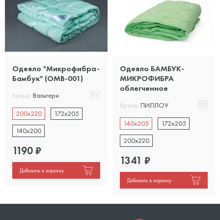
Одеяло "Микрофибра-
Одеяло БАМБУК-
Бамбук" (OMB-001)
МИКРОФИБРА
облегченное
Бренд:
Вальтери
Бренд:
ПИЛЛОУ
200x220
172x205
140x205
172x205
140x200
200x220
1190
₽
1341
₽
Добавить в корзину
Добавить в корзину