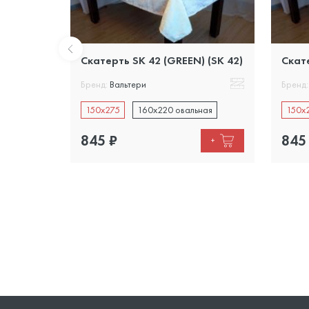
Скатерть SK 42 (GREEN) (SK 42)
Скате
Бренд:
Вальтери
Бренд:
ная
150х275
160х220 овальная
150х
845
₽
845
+
+