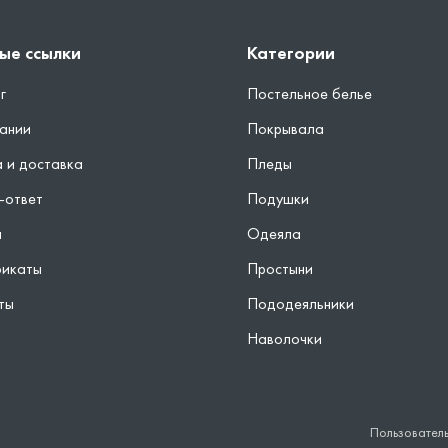
ые ссылки
Категории
г
Постельное белье
ании
Покрывала
 и доставка
Пледы
-ответ
Подушки
ы
Одеяла
фикаты
Простыни
ты
Пододеяльники
Наволочки
Пользовател