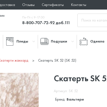
 доставка
Отзывы
Сертификаты
Контакты
зин
Пн-Пт с 9-17.00
8-800-707-72-92 доб.111
Пледы
Подушки
Одеяла
Скатерти жаккард
Скатерть SK 52 (SK 52)
Скатерть SK 
Артикул: SK 52
Бренд:
Вальтери