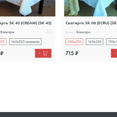
рть SK 42 (CREAM) (SK 42)
Скатерть SK 06 (ECRU) (SK
Вальтери
Бренд:
Вальтери
275
160х220 овальная
200х220
160х220
150х
₽
715
₽
+
+