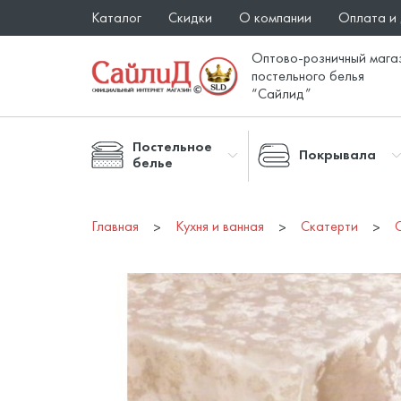
Каталог
Скидки
О компании
Оплата и
Оптово-розничный мага
постельного белья
“Сайлид”
Постельное
Покрывала
белье
Главная
Кухня и ванная
Скатерти