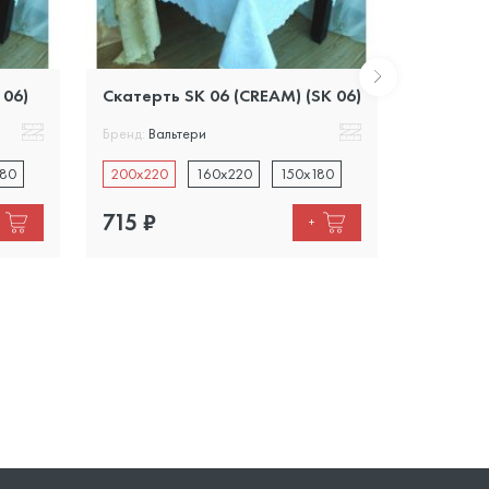
 06)
Скатерть SK 06 (CREAM) (SK 06)
Скатерть
Бренд:
Вальтери
Бренд:
Вал
180
200х220
160х220
150х180
160х300
715
₽
2718
₽
+