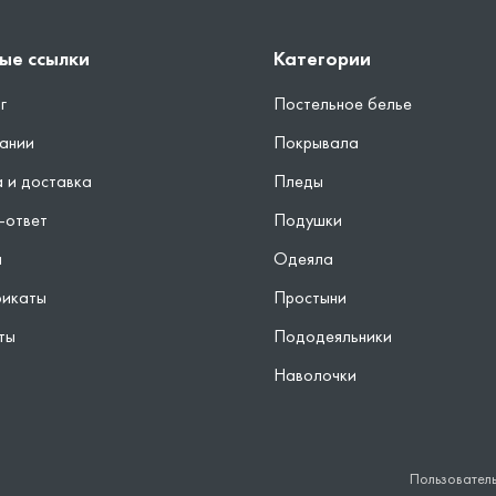
ые ссылки
Категории
г
Постельное белье
ании
Покрывала
 и доставка
Пледы
-ответ
Подушки
ы
Одеяла
фикаты
Простыни
ты
Пододеяльники
Наволочки
Пользовател