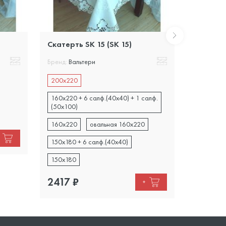
Скатерть SK 15 (SK 15)
Скатерть
Бренд:
Вальтери
Бренд:
Вал
200х220
200х220
160х220 + 6 салф.(40х40) + 1 салф.
1930
₽
(50х100)
160х220
овальная 160х220
150х180 + 6 салф.(40х40)
150х180
2417
₽
+