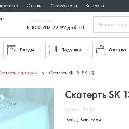
 доставка
Отзывы
Сертификаты
Контакты
зин
Пн-Пт с 9-17.00
8-800-707-72-92 доб.111
Пледы
Подушки
Одеяла
Скатерти с гипюром
Скатерть SK 13 (SK 13)
Скатерть SK 1
Артикул: SK 13
Бренд:
Вальтери