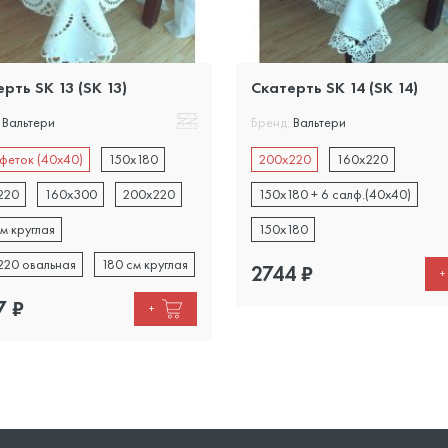
рть SK 13 (SK 13)
Скатерть SK 14 (SK 14)
Вальтери
Бренд:
Вальтери
феток (40х40)
150х180
200х220
160х220
220
160х300
200х220
150х180 + 6 салф.(40х40)
м круглая
150х180
220 овальная
180 см круглая
2744
₽
+
7
₽
+