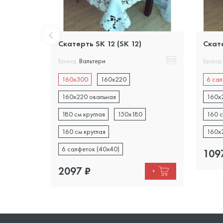
Скатерть SK 12 (SK 12)
Скате
Бренд:
Вальтери
Бренд:
50х180
160х300
160х220
6 сал
160х220 овальная
160х
+
180 см круглая
150х180
160 с
160 см круглая
160х
6 салфеток (40х40)
109
2097
₽
+