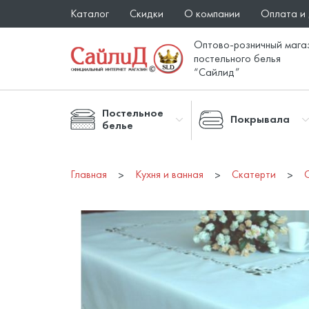
Каталог
Скидки
О компании
Оплата и
Оптово-розничный мага
постельного белья
“Сайлид”
Постельное
Покрывала
белье
Главная
Кухня и ванная
Скатерти