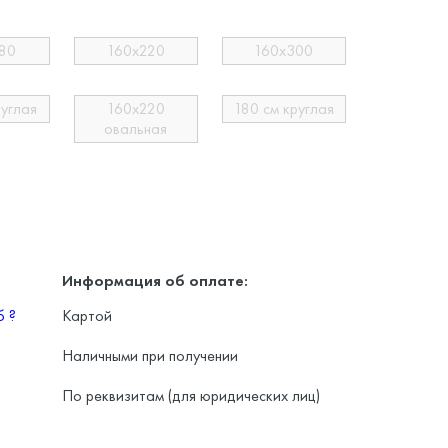
80
160х220
160х300
руглая
160х220
180 см круглая
овальная
Информация об оплате:
уб
?
Картой
Наличными при получении
По реквизитам (для юридических лиц)