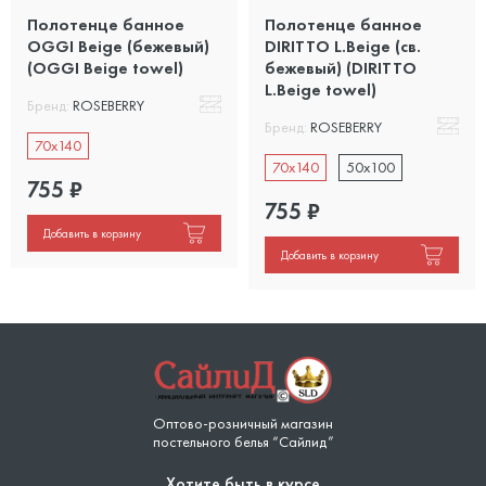
Полотенце банное
Полотенце банное
OGGI Beige (бежевый)
DIRITTO L.Beige (св.
(OGGI Beige towel)
бежевый) (DIRITTO
L.Beige towel)
Бренд:
ROSEBERRY
Бренд:
ROSEBERRY
70x140
70x140
50x100
755
₽
755
₽
Добавить в корзину
Добавить в корзину
Оптово-розничный магазин
постельного белья “Сайлид”
Хотите быть в курсе