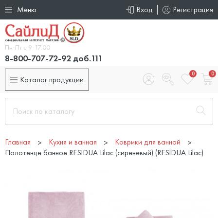
Меню
Вход
Регистрация
Пн-Пт с 9-17.00
8-800-707-72-92 доб.111
0
0
Каталог продукции
Главная
Кухня и ванная
Коврики для ванной
Полотенце банное RESİDUA Lilac (сиреневый) (RESİDUA Lilac)