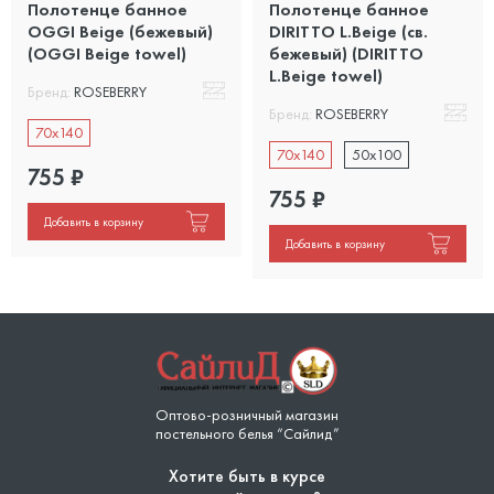
Полотенце банное
Полотенце банное
OGGI Beige (бежевый)
DIRITTO L.Beige (св.
(OGGI Beige towel)
бежевый) (DIRITTO
L.Beige towel)
Бренд:
ROSEBERRY
Бренд:
ROSEBERRY
70x140
70x140
50x100
755
₽
755
₽
Добавить в корзину
Добавить в корзину
Оптово-розничный магазин
постельного белья “Сайлид”
Хотите быть в курсе