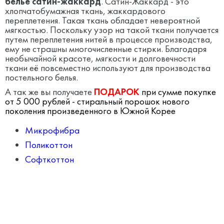
белье сатин-жаккард
.
Сатин-Жаккард - это
хлопчатобумажная ткань, жаккардового
переплетения. Такая ткань обладает невероятной
мягкостью. Поскольку узор на такой ткани получается
путем переплетения нитей в процессе производства,
ему не страшны многочисленные стирки. Благодаря
необычайной красоте, мягкости и долговечности
ткани её
повсеместно
используют для производства
постельного белья.
А так же вы получаете
ПОДАРОК
при сумме покупке
от 5 000 рублей - стиральный порошок нового
поколения произведенного в Южной Корее
Микрофибра
Поликоттон
Софткоттон