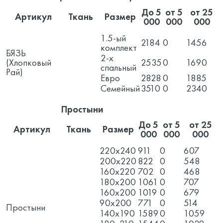
До 5
от 5
от 25
Артикул
Ткань
Размер
000
000
000
1.5-ый
2184
0
1456
комплект
БЯЗЬ
2-х
(Хлопковый
2535
0
1690
спальный
Рай)
Евро
2828
0
1885
Семейный
3510
0
2340
Простыни
До 5
от 5
от 25
Артикул
Ткань
Размер
000
000
000
220x240
911
0
607
200x220
822
0
548
160x220
702
0
468
180x200
1061
0
707
160x200
1019
0
679
90x200
771
0
514
Простыни
140x190
1589
0
1059