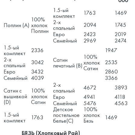
000
1.5-ый
1763
1469
комплект
100%
2-х
2094
1745
Поплин (А)
хлопок
спальный
Поплин
Евро
2423
2019
Семейный
2969
2474
1.5-ый
2336
1947
комплект
100%
2-х
Сатин
3042
2535
хлопок
спальный
печатный (B)
Сатин
Евро
3432
2860
Семейный
4039
3366
2-х
4672
3893
Сатин с
100%
спальный
вышивкой
хлопок
Евро
4941
4118
(D)
Сатин
Семейный
5476
4563
Детское
100%
1.5-ый
постельное
хлопок
1763
1469
комплект
белье(С)
Бязь
БЯЗЬ (Хлопковый Рай)