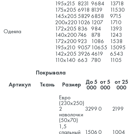
195x215
8231
9684
13718
175x205
6918
8139
11530
145x205
5829
6858
9715
200x220
1026
1207
1710
172x205
836
984
1393
Одеяла
140x200
746
878
1243
172x200
923
1086
1538
195x210
9057
10655
15095
142x205
3926
4619
6543
110x140
663
780
1105
Покрывала
До 5
от 5
от 25
Артикул
Ткань
Размер
000
000
000
Евро
(230х250)
2
3299
0
2199
наволочки
(50х70)
1,5
спальный
1506
0
1004