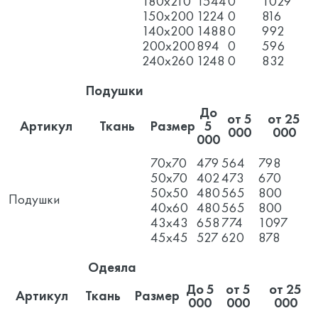
180x210
1544
0
1029
150x200
1224
0
816
140x200
1488
0
992
200x200
894
0
596
240x260
1248
0
832
Подушки
До
от 5
от 25
Артикул
Ткань
Размер
5
000
000
000
70x70
479
564
798
50x70
402
473
670
50x50
480
565
800
Подушки
40x60
480
565
800
43х43
658
774
1097
45х45
527
620
878
Одеяла
До 5
от 5
от 25
Артикул
Ткань
Размер
000
000
000