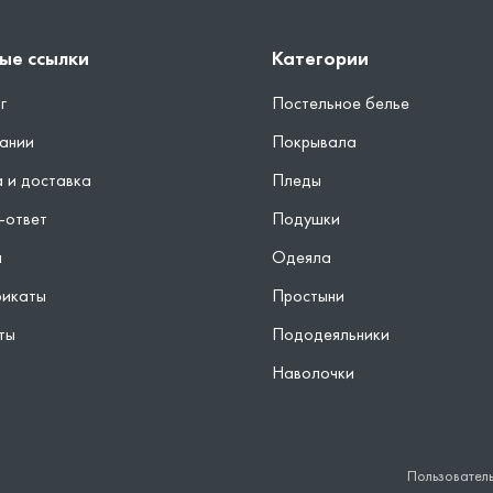
ые ссылки
Категории
г
Постельное белье
ании
Покрывала
 и доставка
Пледы
-ответ
Подушки
ы
Одеяла
фикаты
Простыни
ты
Пододеяльники
Наволочки
Пользовател