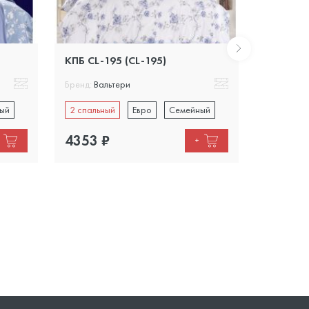
КПБ CL-195 (CL-195)
КПБ CL-1
Бренд:
Вальтери
Бренд:
Вал
ый
2 спальный
Евро
Семейный
2 спальн
4353
₽
3700
₽
+