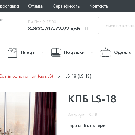
 доставка
Отзывы
Сертификаты
Контакты
зин
Пн-Пт с 9-17.00
8-800-707-72-92 доб.111
Пледы
Подушки
Одеяла
Сатин однотонный (арт.LS)
LS-18 (LS-18)
КПБ LS-18
Артикул: LS-18
Бренд:
Вальтери