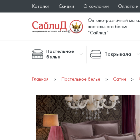
Каталог
Скидки
О компании
Оплата и
Оптово-розничный мага
постельного белья
“Сайлид”
Постельное
Покрывала
белье
Главная
Постельное белье
Сатин