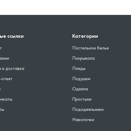
ые ссылки
Категории
г
Постельное белье
ании
Покрывала
 и доставка
Пледы
-ответ
Подушки
ы
Одеяла
фикаты
Простыни
ты
Пододеяльники
Наволочки