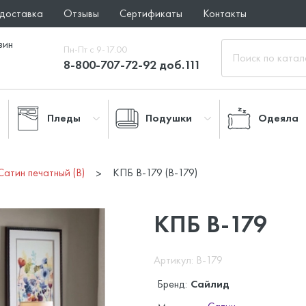
 доставка
Отзывы
Сертификаты
Контакты
зин
Пн-Пт с 9-17.00
8-800-707-72-92 доб.111
Пледы
Подушки
Одеяла
Сатин печатный (B)
КПБ B-179 (B-179)
КПБ B-179
Артикул: B-179
Бренд:
Сайлид