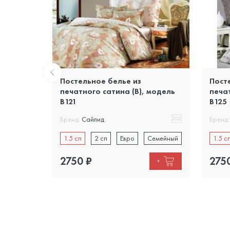
Постельное белье из
Пост
 модель
печатного сатина (B), модель
печат
B121
B125
Бренд:
Сайлид
Бренд:
Семейный
1.5 сп
2 сп
Евро
Семейный
1.5 с
2750
₽
275
+
+