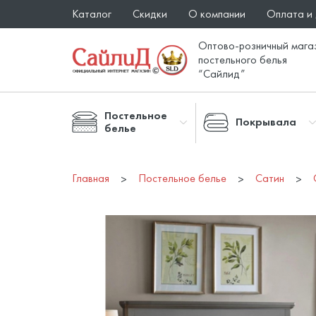
Каталог
Скидки
О компании
Оплата и
Оптово-розничный мага
постельного белья
“Сайлид”
Постельное
Покрывала
белье
Главная
Постельное белье
Сатин