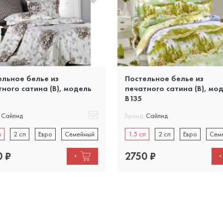
ельное белье из
Постельное белье из
ного сатина (B), модель
печатного сатина (B), мо
B135
Сайлид
Бренд:
Сайлид
п
2 сп
Евро
Семейный
1.5 сп
2 сп
Евро
Сем
0
₽
2750
₽
+
+