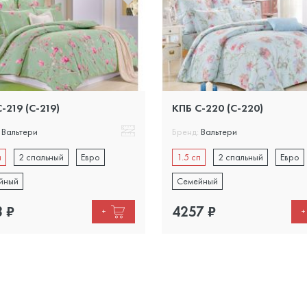
-219 (C-219)
КПБ С-220 (C-220)
Вальтери
Бренд:
Вальтери
п
2 спальный
Евро
1.5 сп
2 спальный
Евро
йный
Семейный
8
₽
4257
₽
+
+