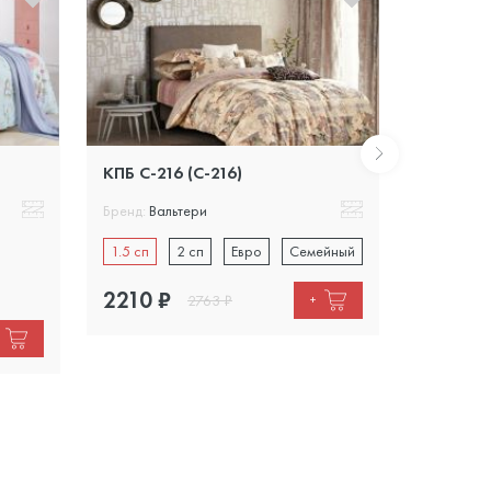
КПБ С-216 (C-216)
КПБ С-15
Бренд:
Вальтери
Бренд:
Вал
1.5 сп
2 сп
Евро
Семейный
1.5 сп
Семейны
2210
₽
2763
₽
+
2487