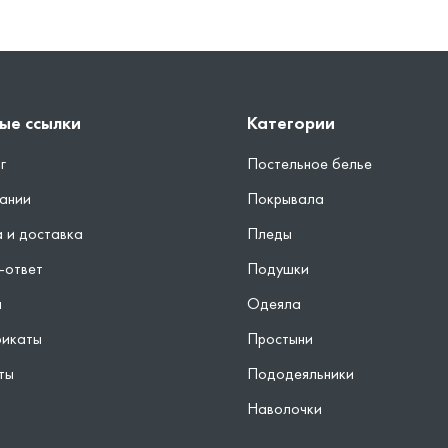
ые ссылки
Категории
г
Постельное белье
ании
Покрывала
 и доставка
Пледы
-ответ
Подушки
ы
Одеяла
фикаты
Простыни
ты
Пододеяльники
Наволочки