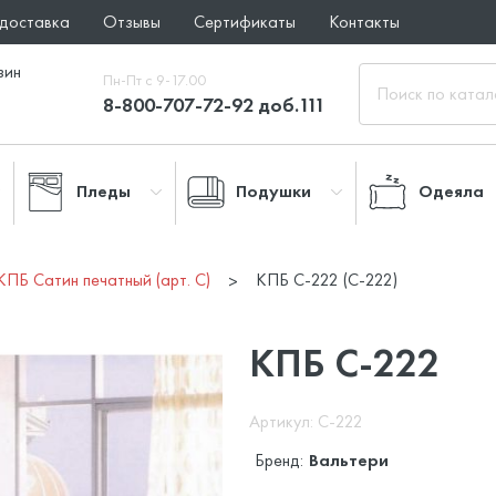
 доставка
Отзывы
Сертификаты
Контакты
зин
Пн-Пт с 9-17.00
8-800-707-72-92 доб.111
Пледы
Подушки
Одеяла
КПБ Сатин печатный (арт. С)
КПБ С-222 (C-222)
КПБ С-222
Артикул: C-222
Бренд:
Вальтери