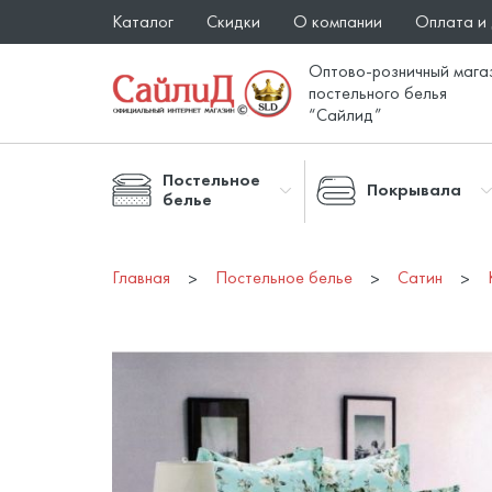
Каталог
Скидки
О компании
Оплата и
Оптово-розничный мага
постельного белья
“Сайлид”
Постельное
Покрывала
белье
Главная
Постельное белье
Сатин