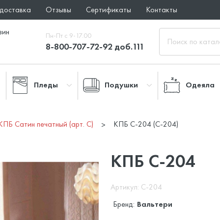
 доставка
Отзывы
Сертификаты
Контакты
зин
Пн-Пт с 9-17.00
8-800-707-72-92 доб.111
Пледы
Подушки
Одеяла
КПБ Сатин печатный (арт. С)
КПБ С-204 (C-204)
КПБ С-204
Артикул: C-204
Бренд:
Вальтери