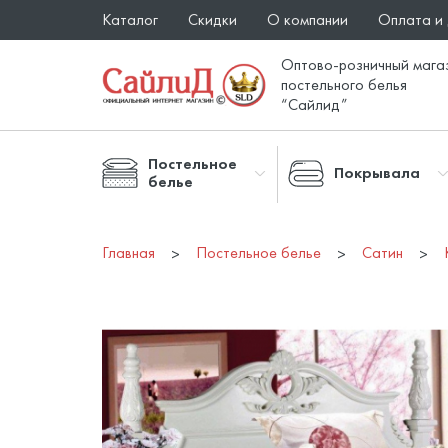
Каталог
Скидки
О компании
Оплата и
Оптово-розничный мага
постельного белья
“Сайлид”
Постельное
Покрывала
белье
Главная
Постельное белье
Сатин