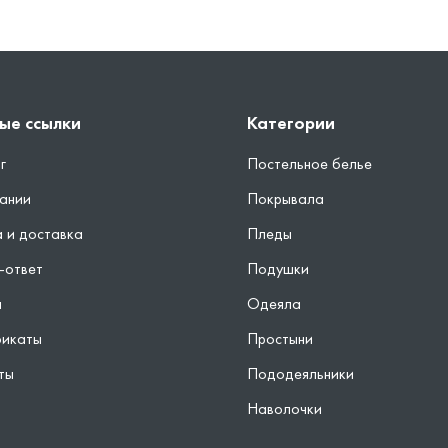
ые ссылки
Категории
г
Постельное белье
ании
Покрывала
 и доставка
Пледы
-ответ
Подушки
ы
Одеяла
фикаты
Простыни
ты
Пододеяльники
Наволочки