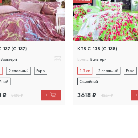
-137 (C-137)
КПБ С-138 (C-138)
Вальтери
Бренд:
Вальтери
п
2 спальный
Евро
1.5 сп
2 спальный
Евро
йный
Семейный
0
₽
3618
₽
3188
₽
4257
₽
+
+