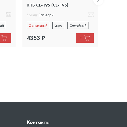
КПБ CL-195 (CL-195)
КПБ CL-1
Бренд:
Вальтери
Бренд:
Вал
ый
2 спальный
Евро
Семейный
2 спальн
4353
₽
3700
₽
+
Контакты