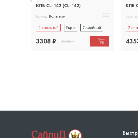
КПБ CL-142 (CL-142)
КПБ C
Бренд:
Вальтери
Бренд:
ейный
2 спальный
Евро
Семейный
2 спа
3308
₽
435
4353
₽
+
+
Быстр