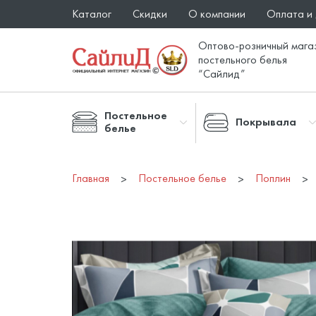
Каталог
Скидки
О компании
Оплата и
Оптово-розничный мага
постельного белья
“Сайлид”
Постельное
Покрывала
белье
Главная
Постельное белье
Поплин