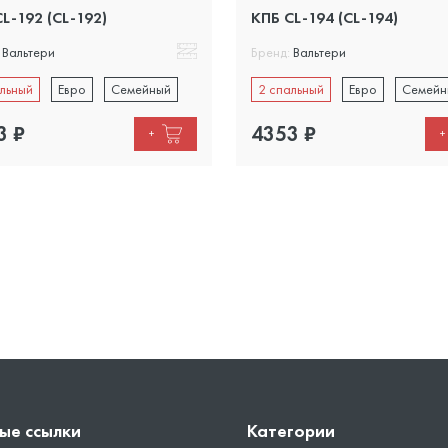
L-192 (CL-192)
КПБ CL-194 (CL-194)
Вальтери
Бренд:
Вальтери
льный
Евро
Семейный
2 спальный
Евро
Семейн
3
₽
4353
₽
+
+
ые ссылки
Категории