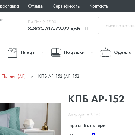
 доставка
Отзывы
Сертификаты
Контакты
зин
Пн-Пт с 9-17.00
8-800-707-72-92 доб.111
Пледы
Подушки
Одеяла
Поплин (AP)
КПБ AP-152 (AP-152)
КПБ AP-152
Артикул: AP-152
Бренд:
Вальтери