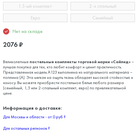
1.5-ый комплект
2-х спальный
Евро
Семейный
Нет на складе
2076
₽
Великолепные
постельные комплекты торговой марки «Сайлид»
–
лучшая покупка для тех, кто любит комфорт и ценит практичность.
Представленная модель А123 выполнена из натурального материала –
поплина (А). Эта мягкая на ощупь ткань обладает высокой стойкостью к
износу. Вы можете приобрести постельное белье любого размера
(семейный, 1,5 или 2-спальный комплект, евро) по привлекательной
цене.
Информация о доставке:
Для Москвы и области - от 0 руб
?
Для остальных регионов
?