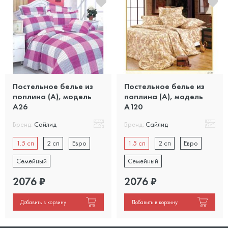
Постельное белье из
Постельное белье из
поплина (А), модель
поплина (А), модель
А26
А120
Бренд:
Сайлид
Бренд:
Сайлид
1.5 сп
2 сп
Евро
1.5 сп
2 сп
Евро
Семейный
Семейный
2076
₽
2076
₽
Добавить в корзину
Добавить в корзину