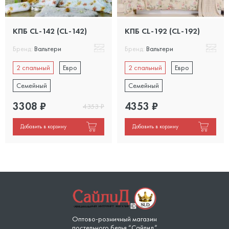
КПБ CL-142 (CL-142)
КПБ CL-192 (CL-192)
Бренд:
Вальтери
Бренд:
Вальтери
2 спальный
Евро
2 спальный
Евро
Семейный
Семейный
3308
₽
4353
₽
4353
₽
Добавить в корзину
Добавить в корзину
Оптово-розничный магазин
постельного белья “Сайлид”