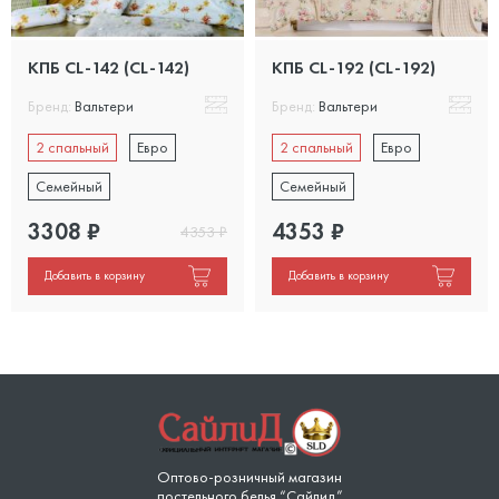
КПБ CL-142 (CL-142)
КПБ CL-192 (CL-192)
Бренд:
Вальтери
Бренд:
Вальтери
2 спальный
Евро
2 спальный
Евро
Семейный
Семейный
3308
₽
4353
₽
4353
₽
Добавить в корзину
Добавить в корзину
Оптово-розничный магазин
постельного белья “Сайлид”