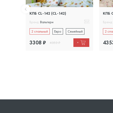
КПБ CL-142 (CL-142)
КПБ C
Бренд:
Вальтери
Бренд:
ейный
2 спальный
Евро
Семейный
2 спа
3308
₽
435
4353
₽
+
+