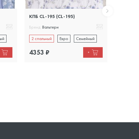
КПБ CL-195 (CL-195)
КПБ CL-1
Бренд:
Вальтери
Бренд:
Вал
ый
2 спальный
Евро
Семейный
2 спальн
4353
₽
3700
₽
+