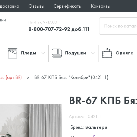
 доставка
Отзывы
Сертификаты
Контакты
зин
Пн-Пт с 9-17.00
8-800-707-72-92 доб.111
Пледы
Подушки
Одеяла
зь (арт.BR)
BR-67 КПБ Бязь "Колибри" (0421-1)
BR-67 КПБ Бя
Артикул: 0421-1
Бренд:
Вальтери