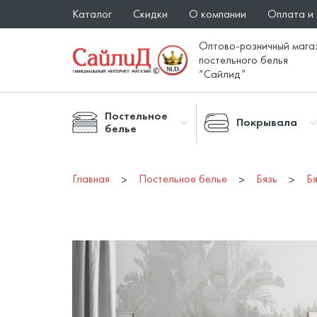
Каталог
Скидки
О компании
Оплата и
Оптово-розничный мага
постельного белья
“Сайлид”
Постельное
Покрывала
белье
Главная
Постельное белье
Бязь
Бя