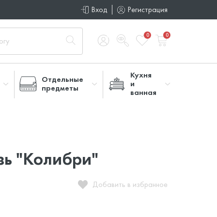
Вход
Регистрация
0
0
Кухня
Отдельные
и
предметы
ванная
зь "Колибри"
Добавить в избранное