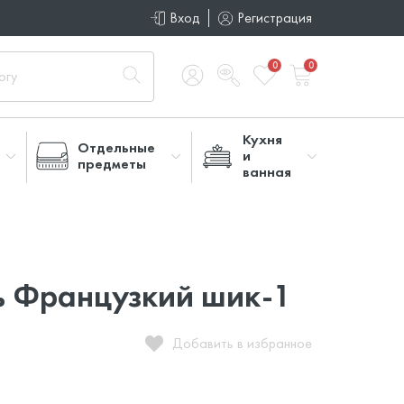
Вход
Регистрация
0
0
Кухня
Отдельные
и
предметы
ванная
ь Французкий шик-1
Добавить в избранное