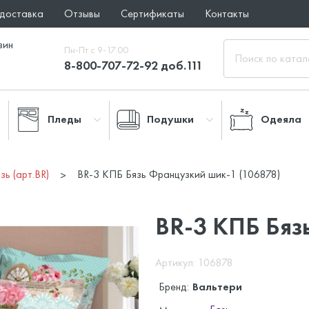
 доставка
Отзывы
Сертификаты
Контакты
зин
Пн-Пт с 9-17.00
8-800-707-72-92 доб.111
Пледы
Подушки
Одеяла
зь (арт.BR)
BR-3 КПБ Бязь Французкий шик-1 (106878)
BR-3 КПБ Бяз
Артикул: 106878
Бренд:
Вальтери