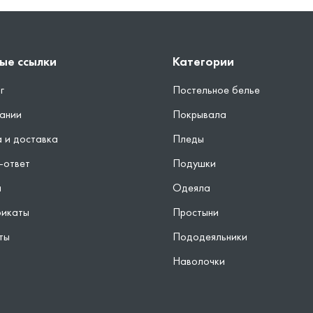
ые ссылки
Категории
г
Постельное белье
ании
Покрывала
 и доставка
Пледы
-ответ
Подушки
ы
Одеяла
фикаты
Простыни
ты
Пододеяльники
Наволочки