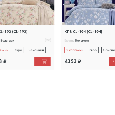
L-192 (CL-192)
КПБ CL-194 (CL-194)
Вальтери
Бренд:
Вальтери
льный
Евро
Семейный
2 спальный
Евро
Семейн
3
₽
4353
₽
+
+