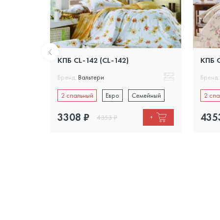
КПБ CL-142 (CL-142)
КПБ C
Бренд:
Вальтери
Бренд:
ейный
2 спальный
Евро
Семейный
2 спа
3308
₽
435
4353
₽
+
+