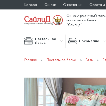
Каталог
Скидки
О компании
Оплата и
Оптово-розничный мага
постельного белья
“Сайлид”
Постельное
Покрывала
белье
Главная
Постельное белье
Бязь
Бя