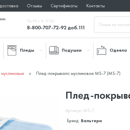
 доставка
Отзывы
Сертификаты
Контакты
зин
Пн-Пт с 9-17.00
8-800-707-72-92 доб.111
Пледы
Подушки
Одеяла
 муслиновые
Плед-покрывало муслиновое MS-7 (MS-7)
Плед-покрыв
Артикул: MS-7
Бренд:
Вальтери