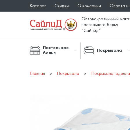
Каталог
Скидки
О компании
Оплата и
Оптово-розничный мага
постельного белья
“Сайлид”
Постельное
Покрывала
белье
Главная
Покрывала
Покрывала-одеяла