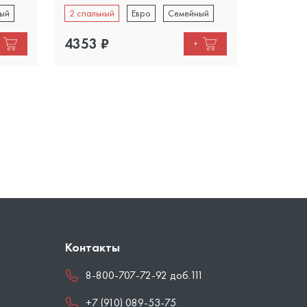
ый
2 спальный
Евро
Семейный
2 спальн
4353
₽
3700
₽
+
Контакты
8-800-707-72-92 доб.111
+7 (910) 089-53-75