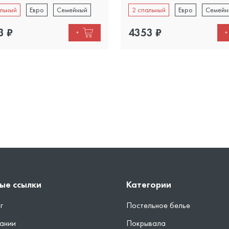
льный
Евро
Семейный
2 спальный
Евро
Семейн
3
₽
4353
₽
+
+
ые ссылки
Категории
г
Постельное белье
ании
Покрывала