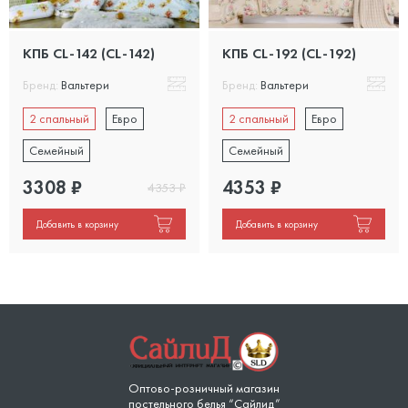
КПБ CL-142 (CL-142)
КПБ CL-192 (CL-192)
Бренд:
Вальтери
Бренд:
Вальтери
2 спальный
Евро
2 спальный
Евро
Семейный
Семейный
3308
₽
4353
₽
4353
₽
Добавить в корзину
Добавить в корзину
Оптово-розничный магазин
постельного белья “Сайлид”