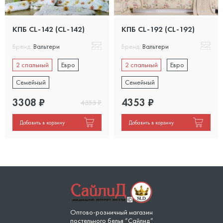
КПБ CL-142 (CL-142)
КПБ CL-192 (CL-192)
Бренд:
Вальтери
Бренд:
Вальтери
2 спальный
Евро
2 спальный
Евро
Семейный
Семейный
3308
₽
4353
₽
4353
₽
Добавить в корзину
Добавить в корзину
Оптово-розничный магазин
постельного белья “Сайлид”