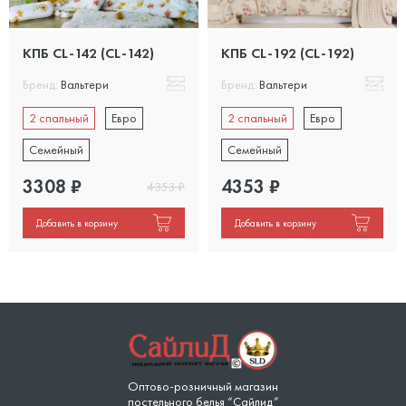
КПБ CL-142 (CL-142)
КПБ CL-192 (CL-192)
Бренд:
Вальтери
Бренд:
Вальтери
2 спальный
Евро
2 спальный
Евро
Семейный
Семейный
3308
₽
4353
₽
4353
₽
Добавить в корзину
Добавить в корзину
Оптово-розничный магазин
постельного белья “Сайлид”