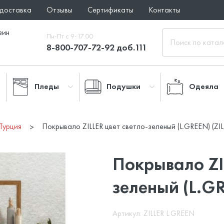
 доставка
Отзывы
Сертификаты
Контакты
зин
Пн-Пт с 9-17.00
8-800-707-72-92 доб.111
Пледы
Подушки
Одеяла
Турция
Покрывало ZILLER цвет светло-зеленый (L.GREEN) (ZI
Покрывало ZIL
зеленый (L.G
Артикул: ZILLER L.GREEN