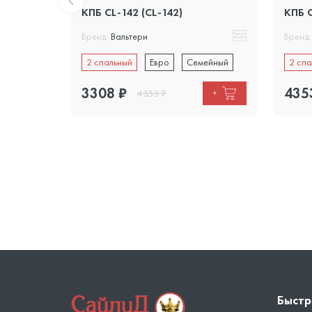
КПБ CL-142 (CL-142)
КПБ C
Бренд:
Вальтери
Бренд:
ейный
2 спальный
Евро
Семейный
2 спа
3308
₽
435
4353
₽
+
+
Быстр