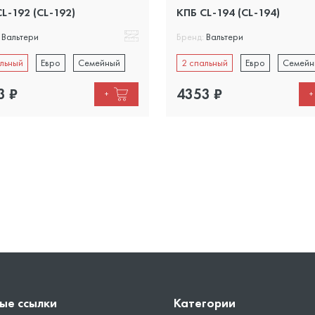
L-192 (CL-192)
КПБ CL-194 (CL-194)
Вальтери
Бренд:
Вальтери
льный
Евро
Семейный
2 спальный
Евро
Семейн
3
₽
4353
₽
+
+
ые ссылки
Категории