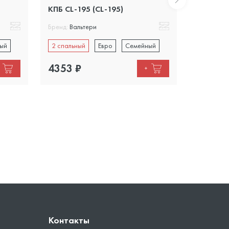
КПБ CL-195 (CL-195)
КПБ CL-1
Бренд:
Вальтери
Бренд:
Вал
ый
2 спальный
Евро
Семейный
2 спальн
4353
₽
3700
₽
+
Контакты