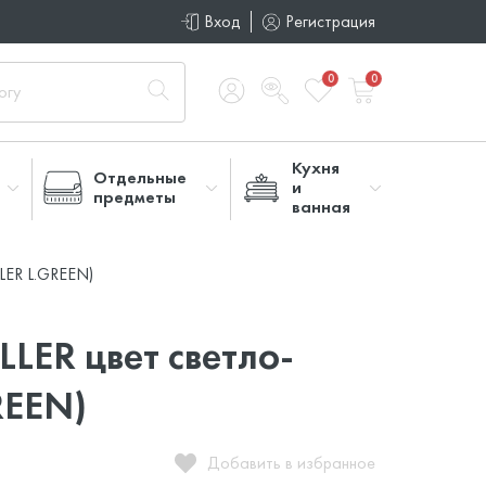
Вход
Регистрация
0
0
Кухня
Отдельные
и
предметы
ванная
LLER L.GREEN)
LER цвет светло-
REEN)
Добавить в избранное