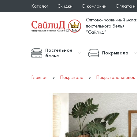
Каталог
Скидки
О компании
Оплата и
Оптово-розничный мага
постельного белья
“Сайлид”
Постельное
Покрывала
белье
Главная
Покрывала
Покрывала хлопок 