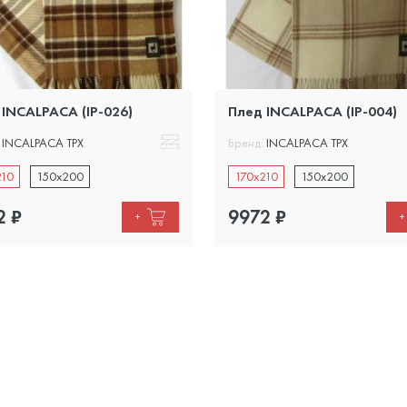
 INCALPACA (IP-026)
Плед INCALPACA (IP-004)
INCALPACA TPX
Бренд:
INCALPACA TPX
210
150x200
170x210
150x200
2
₽
9972
₽
+
+