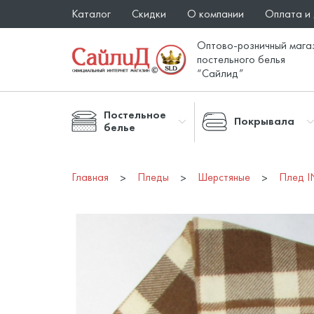
Каталог
Скидки
О компании
Оплата и
Оптово-розничный мага
постельного белья
“Сайлид”
Постельное
Покрывала
белье
Главная
Пледы
Шерстяные
Плед I