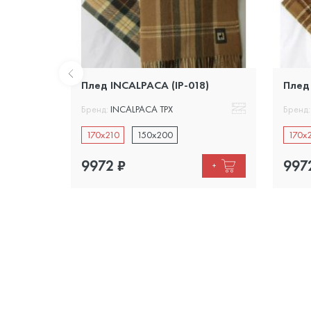
0)
Плед INCALPACA (IP-018)
Плед
Бренд:
INCALPACA TPX
Бренд:
170x210
150x200
170x
9972
₽
997
+
+