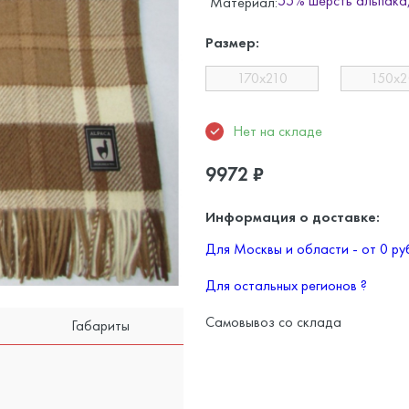
55% шерсть альпака
Материал:
Размер:
170x210
150x
Нет на складе
9972
₽
Информация о доставке:
Для Москвы и области - от 0 р
Для остальных регионов
?
Самовывоз со склада
Габариты