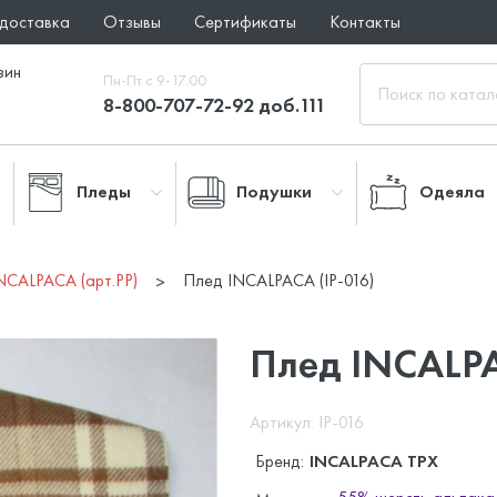
 доставка
Отзывы
Сертификаты
Контакты
зин
Пн-Пт с 9-17.00
8-800-707-72-92 доб.111
Пледы
Подушки
Одеяла
NCALPACA (арт.PP)
Плед INCALPACA (IP-016)
Плед INCALPA
Артикул: IP-016
Бренд:
INCALPACA TPX