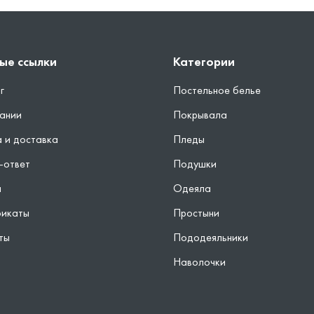
ые ссылки
Категории
г
Постельное белье
ании
Покрывала
 и доставка
Пледы
-ответ
Подушки
ы
Одеяла
фикаты
Простыни
ты
Пододеяльники
Наволочки