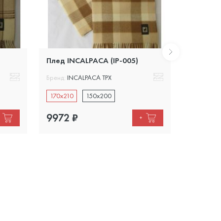
Плед INCALPACA (IP-005)
Плед IN
Бренд:
INCALPACA TPX
Бренд:
INC
170x210
150x200
170x210
9972
₽
9972
+