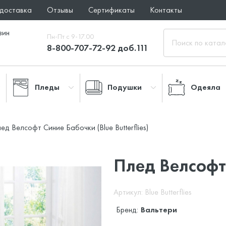
 доставка
Отзывы
Сертификаты
Контакты
зин
Пн-Пт с 9-17.00
8-800-707-72-92 доб.111
Пледы
Подушки
Одеяла
ед Велсофт Синие Бабочки (Blue Butterflies)
Плед Велсофт
Артикул: Blue Butterflies
Бренд:
Вальтери