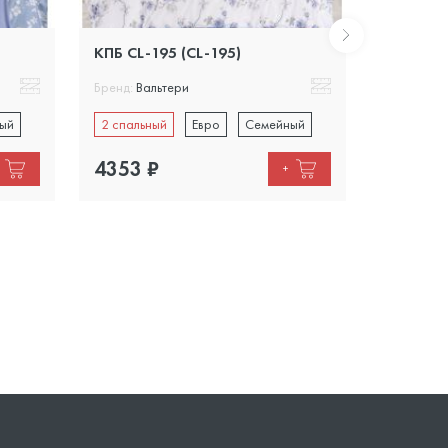
КПБ CL-195 (CL-195)
КПБ CL-1
Бренд:
Вальтери
Бренд:
Вал
ый
2 спальный
Евро
Семейный
2 спальн
4353
₽
3700
₽
+