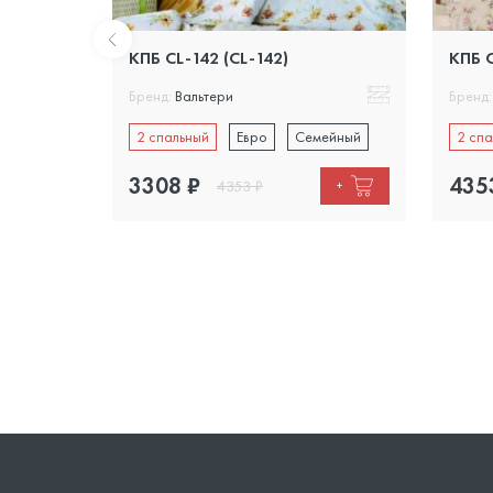
КПБ CL-142 (CL-142)
КПБ C
Бренд:
Вальтери
Бренд:
ейный
2 спальный
Евро
Семейный
2 спа
3308
₽
435
4353
₽
+
+