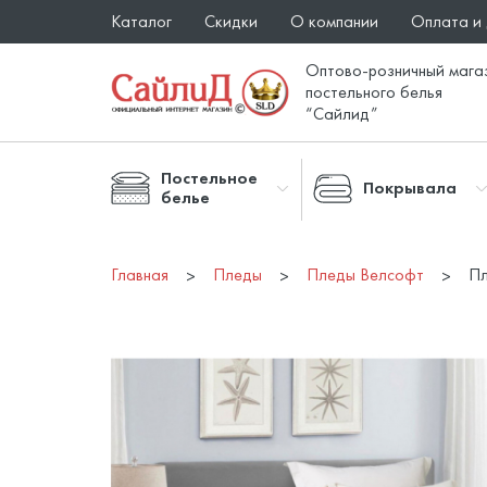
Каталог
Скидки
О компании
Оплата и
Оптово-розничный мага
постельного белья
“Сайлид”
Постельное
Покрывала
белье
Главная
Пледы
Пледы Велсофт
Пл