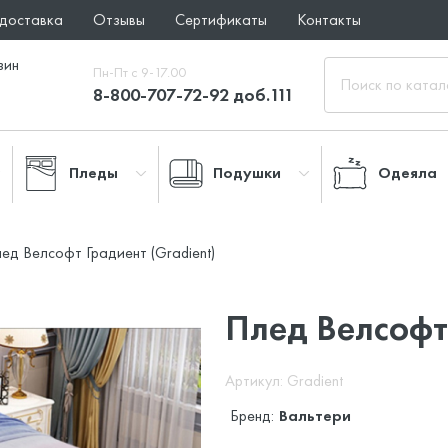
 доставка
Отзывы
Сертификаты
Контакты
зин
Пн-Пт с 9-17.00
8-800-707-72-92 доб.111
Пледы
Подушки
Одеяла
ед Велсофт Градиент (Gradient)
Плед Велсофт
Артикул: Gradient
Бренд:
Вальтери