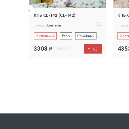
КПБ CL-142 (CL-142)
КПБ C
Бренд:
Вальтери
Бренд:
ейный
2 спальный
Евро
Семейный
2 спа
3308
₽
435
4353
₽
+
+