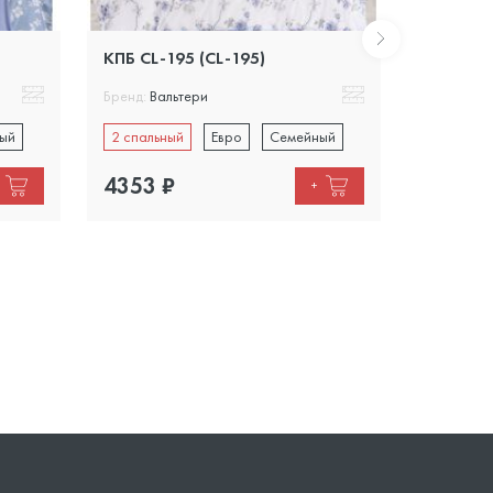
КПБ CL-195 (CL-195)
КПБ CL-1
Бренд:
Вальтери
Бренд:
Вал
ый
2 спальный
Евро
Семейный
2 спальн
4353
₽
3700
₽
+