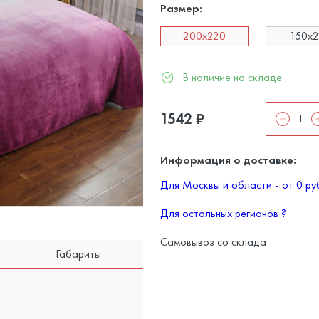
Размер:
200х220
150x2
В наличие на складе
1542
₽
Информация о доставке:
Для Москвы и области - от 0 р
Для остальных регионов
?
Самовывоз со склада
Габариты