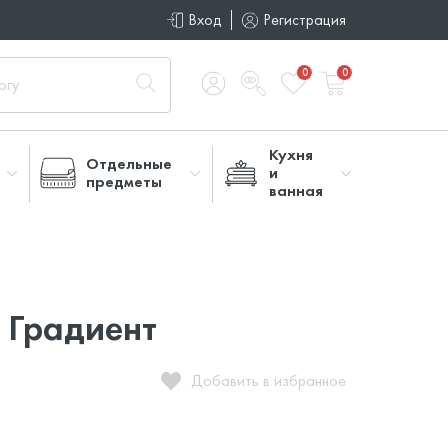
Вход
Регистрация
0
0
Кухня
Отдельные
и
предметы
ванная
 Градиент
Добавить в избранное