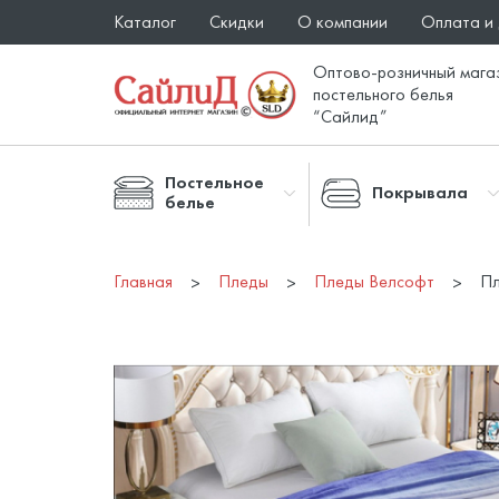
Каталог
Скидки
О компании
Оплата и
Оптово-розничный мага
постельного белья
“Сайлид”
Постельное
Покрывала
белье
Главная
Пледы
Пледы Велсофт
Пл