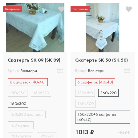
Распродажа
Распродажа
Скатерть SK 09 (SK 09)
Скатерть SK 50 (SK 50)
Бренд:
Вальтери
Бренд:
Вальтери
6 салфеток (40х40)
6 салфеток (40х40)
150х180
160х220
150х180
160х220
160х300
160х300
160х220 овальная
160х220+6 салфеток
(40x40)
160 круглая
1013
₽
1559
₽
180 круглая
195х220