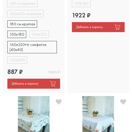
160 см круглая
150х180
160х220 овальная
1922
₽
180 см круглая
Добавить в корзину
150x180
160x220
160x220+6 салфеток
(40x40)
160x300
887
₽
1365
₽
Добавить в корзину