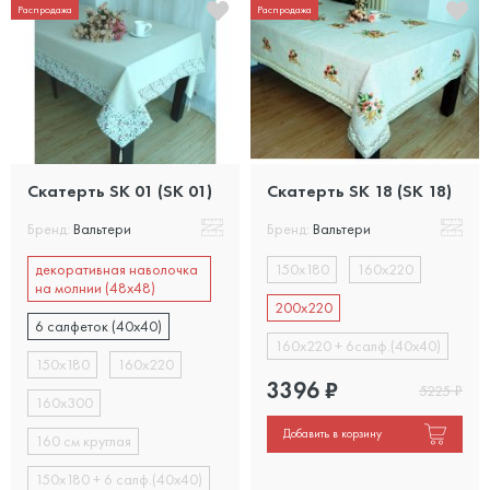
Распродажа
Распродажа
Скатерть SK 01 (SK 01)
Скатерть SK 18 (SK 18)
Бренд:
Вальтери
Бренд:
Вальтери
декоративная наволочка
150х180
160х220
на молнии (48х48)
200х220
6 салфеток (40х40)
160х220 + 6салф.(40х40)
150х180
160х220
3396
₽
5225
₽
160х300
Добавить в корзину
160 см круглая
150х180 + 6 салф.(40х40)