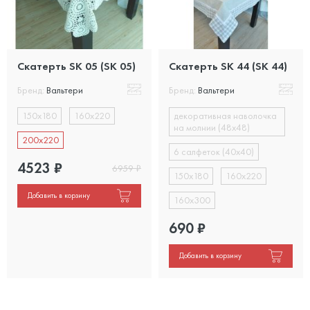
Скатерть SK 05 (SK 05)
Скатерть SK 44 (SK 44)
Бренд:
Вальтери
Бренд:
Вальтери
150х180
160х220
декоративная наволочка
на молнии (48х48)
200х220
6 салфеток (40х40)
4523
₽
6959
₽
150х180
160х220
Добавить в корзину
160х300
690
₽
Добавить в корзину