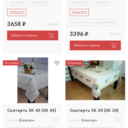
150х180
160х220
150х180
160х220
200х220
200х220
150х180 + 6 салф.(40х40)
3658
₽
5628
₽
3396
₽
5225
₽
Добавить в корзину
Добавить в корзину
Распродажа
Распродажа
Скатерть SK 43 (SK 43)
Скатерть SK 20 (SK 20)
Бренд:
Вальтери
Бренд:
Вальтери