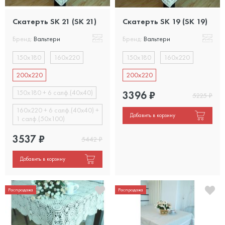
Скатерть SK 21 (SK 21)
Скатерть SK 19 (SK 19)
Бренд:
Вальтери
Бренд:
Вальтери
150х180
160х220
150х180
160х220
200х220
200х220
150х180 + 6 салф.(40х40)
3396
₽
5225
₽
160х220 + 6 салф.(40х40) +
Добавить в корзину
1 салф.(50х100)
3537
₽
5442
₽
Добавить в корзину
Распродажа
Распродажа