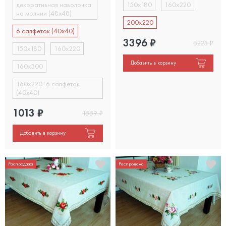
декоративная наволочка
150х180
160х220
на молнии (48х48)
200х220
6 салфеток (40х40)
3396
₽
5225
₽
150х180
160х220
Добавить в корзину
160х300
160х220+6 салфеток
(40x40)
1013
₽
1559
₽
Добавить в корзину
Распродажа
Распродажа