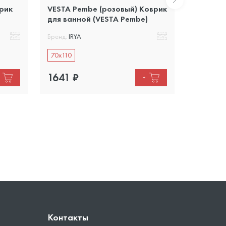
врик
VESTA Pembe (розовый) Коврик
DOLY Be
для ванной (VESTA Pembe)
ванной 
Бренд:
IRYA
Бренд:
IRY
70x110
70x110
1641
₽
1641
₽
+
Контакты