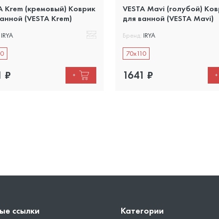
A Krem (кремовый) Коврик
VESTA Mavi (голубой) Ко
ванной (VESTA Krem)
для ванной (VESTA Mavi)
IRYA
Бренд:
IRYA
10
70x110
1
₽
1641
₽
+
+
ые ссылки
Категории