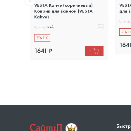
) Коврик
VESTA Kahve (коричневый)
VEST
)
Коврик для ванной (VESTA
для 
Kahve)
Бренд:
Бренд:
IRYA
70x1
70x110
164
+
1641
₽
+
Быстр