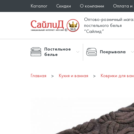
Каталог
Скидки
О компании
Оплата и
Оптово-розничный мага
постельного белья
“Сайлид”
Постельное
Покрывала
белье
Главная
Кухня и ванная
Коврики для ва