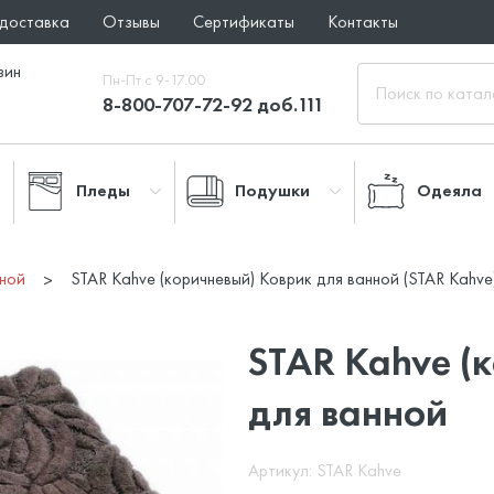
 доставка
Отзывы
Сертификаты
Контакты
зин
Пн-Пт с 9-17.00
8-800-707-72-92 доб.111
Пледы
Подушки
Одеяла
нной
STAR Kahve (коричневый) Коврик для ванной (STAR Kahve
STAR Kahve (
для ванной
Артикул: STAR Kahve