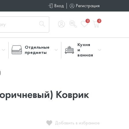
Вход
Регистрация
0
0
Кухня
Отдельные
и
предметы
ванная
)
коричневый) Коврик
Добавить в избранное