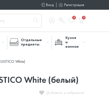
Вход
Регистрация
0
0
Кухня
Отдельные
и
предметы
ванная
RUISTICO White)
STICO White (белый)
Добавить в избранное