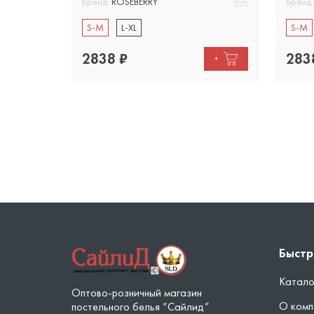
Бренд:
ROSEBERRY
Бренд:
S-M
L-XL
S-M
2838
₽
283
+
+
Быстр
Катало
Оптово-розничный магазин
О комп
постельного белья “Сайлид”