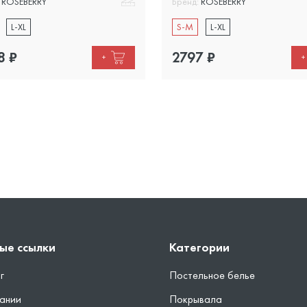
ROSEBERRY
Бренд:
ROSEBERRY
L-XL
S-M
L-XL
8
₽
2797
₽
+
+
ые ссылки
Категории
г
Постельное белье
ании
Покрывала