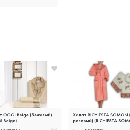
т OGGI Beige (бежевый)
Халат RICHIESTA SOMON (
I Beige)
розовый) (RICHIESTA SO