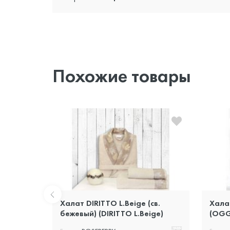
Похожие товары
ream
Халат DIRITTO L.Beige (св.
Хала
PRAK
бежевый) (DIRITTO L.Beige)
(OGG