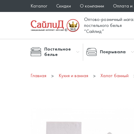
Каталог
Скидки
О компании
Оплата и
Оптово-розничный мага
постельного белья
“Сайлид”
Постельное
Покрывала
белье
Главная
Кухня и ванная
Халат банный