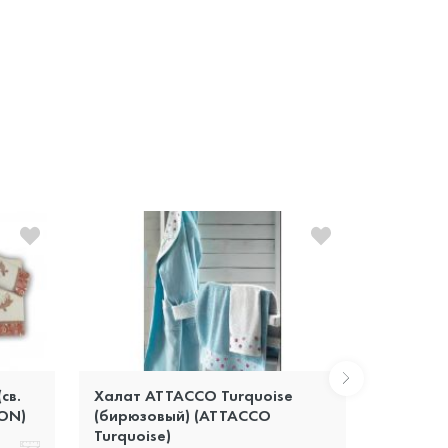
св.
Халат ATTACCO Turquoise
Халат O
MON)
(бирюзовый) (ATTACCO
(голубо
Turquoise)