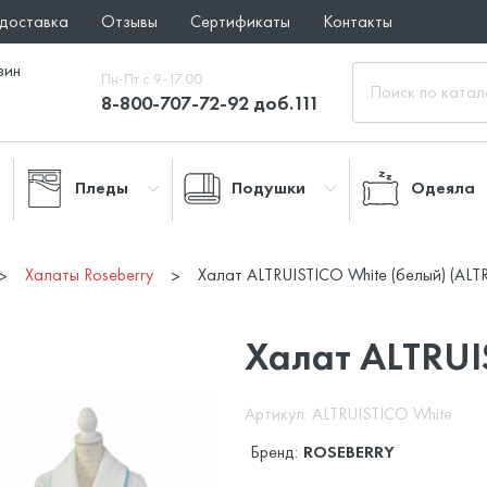
 доставка
Отзывы
Сертификаты
Контакты
зин
Пн-Пт с 9-17.00
8-800-707-72-92 доб.111
Пледы
Подушки
Одеяла
Халаты Roseberry
Халат ALTRUISTICO White (белый) (ALT
Халат ALTRUI
Артикул: ALTRUISTICO White
Бренд:
ROSEBERRY