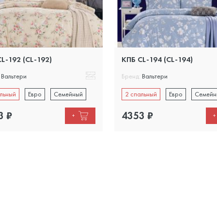
L-192 (CL-192)
КПБ CL-194 (CL-194)
Вальтери
Бренд:
Вальтери
льный
Евро
Семейный
2 спальный
Евро
Семейн
3
₽
4353
₽
+
+