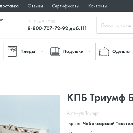
 доставка
Отзывы
Сертификаты
Контакты
зин
Пн-Пт с 9-17.00
8-800-707-72-92 доб.111
Пледы
Подушки
Одеяла
КПБ Триумф Б
Артикул: Triumph
Бренд:
Чебоксарский Текстил