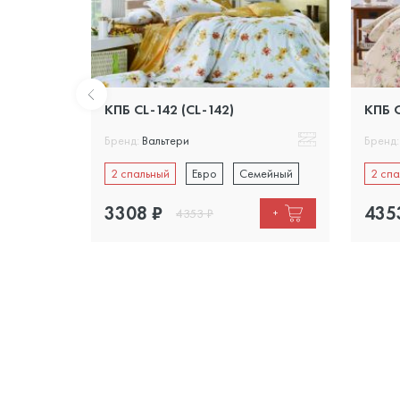
КПБ CL-142 (CL-142)
КПБ C
Бренд:
Вальтери
Бренд:
ейный
2 спальный
Евро
Семейный
2 спа
3308
₽
435
4353
₽
+
+