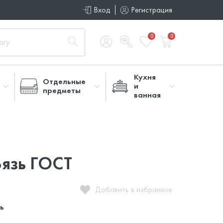
Вход
Регистрация
0
0
Кухня
Отдельные
и
предметы
ванная
язь ГОСТ
Добавить в избранное
ь