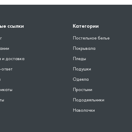
ые ссылки
Категории
г
Постельное белье
ании
Покрывала
 и доставка
Пледы
-ответ
Подушки
ы
Одеяла
фикаты
Простыни
ты
Пододеяльники
Наволочки