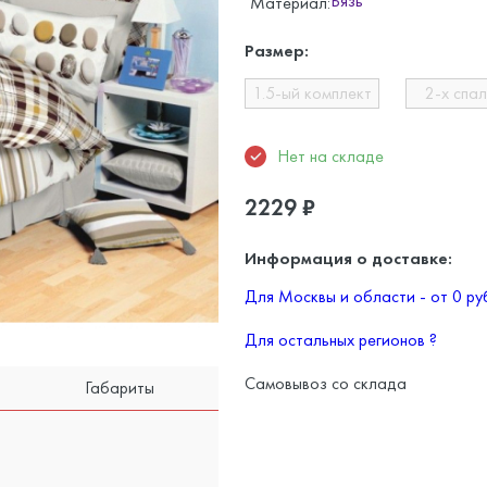
Бязь
Материал:
Размер:
1.5-ый комплект
2-х спа
Нет на складе
2229
₽
Информация о доставке:
Для Москвы и области - от 0 р
Для остальных регионов
?
Самовывоз со склада
Габариты