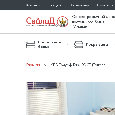
Каталог
Скидки
О компании
Оплата и
Оптово-розничный мага
постельного белья
“Сайлид”
Постельное
Покрывала
белье
Главная
КПБ Триумф Бязь ГОСТ (Triumph)