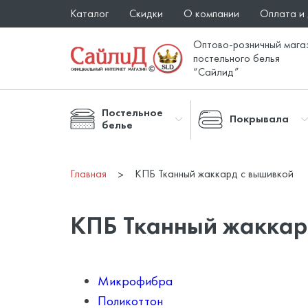
Каталог
Скидки
О компании
Оплата и
Оптово-розничный мага
постельного белья
“Сайлид”
Постельное
Покрывала
белье
Главная
КПБ Тканный жаккард с вышивкой
КПБ Тканный жаккар
Микрофибра
Поликоттон