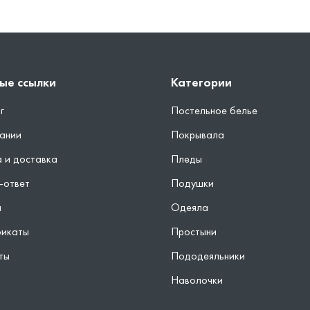
ые ссылки
Категории
г
Постельное белье
ании
Покрывала
 и доставка
Пледы
-ответ
Подушки
ы
Одеяла
фикаты
Простыни
ты
Пододеяльники
Наволочки