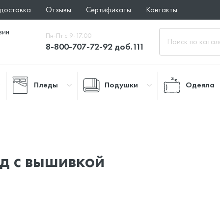
 доставка
Отзывы
Сертификаты
Контакты
зин
Пн-Пт с 9-17.00
8-800-707-72-92 доб.111
Пледы
Подушки
Одеяла
д с вышивкой