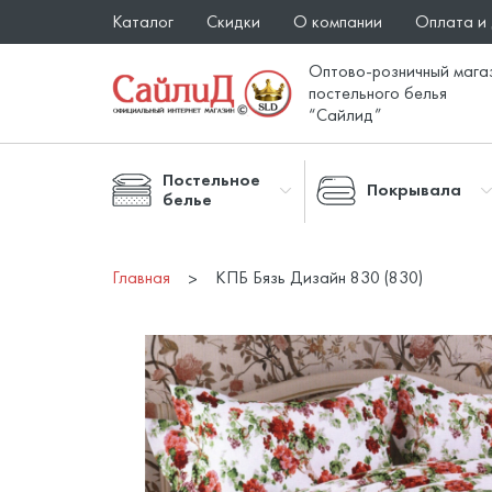
Каталог
Скидки
О компании
Оплата и
Оптово-розничный мага
постельного белья
“Сайлид”
Постельное
Покрывала
белье
Главная
КПБ Бязь Дизайн 830 (830)