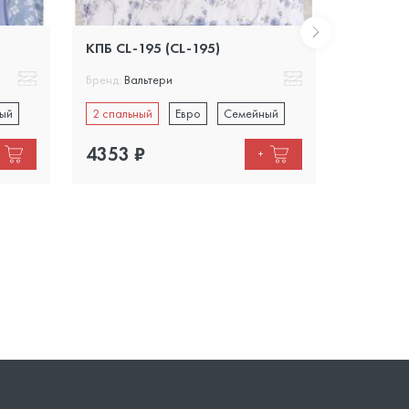
КПБ CL-195 (CL-195)
КПБ CL-1
Бренд:
Вальтери
Бренд:
Вал
ый
2 спальный
Евро
Семейный
2 спальн
4353
₽
3700
₽
+