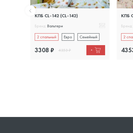
КПБ CL-142 (CL-142)
КПБ C
Бренд:
Вальтери
Бренд:
ейный
2 спальный
Евро
Семейный
2 спа
3308
₽
435
4353
₽
+
+