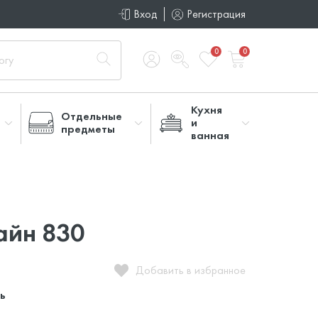
Вход
Регистрация
0
0
Кухня
Отдельные
и
предметы
ванная
айн 830
Добавить в избранное
ь